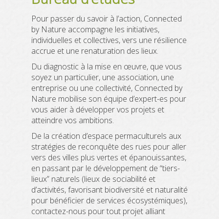
QUI SOMMES-NOUS ?
Pour passer du savoir à l’action, Connected
by Nature accompagne les initiatives,
NOS ACTIONS
individuelles et collectives, vers une résilience
accrue et une renaturation des lieux.
BLOG
Du diagnostic à la mise en œuvre, que vous
RESSOURCES
soyez un particulier, une association, une
entreprise ou une collectivité, Connected by
CONTACT
Nature mobilise son équipe d’expert-es pour
vous aider à développer vos projets et
FAIRE UN DON
atteindre vos ambitions.
De la création d’espace permaculturels aux
stratégies de reconquête des rues pour aller
vers des villes plus vertes et épanouissantes,
en passant par le développement de “tiers-
lieux” naturels (lieux de sociabilité et
d’activités, favorisant biodiversité et naturalité
pour bénéficier de services écosystémiques),
contactez-nous pour tout projet alliant