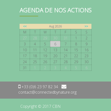
AGENDA DE NOS ACTIONS
<<
Aug 2026
>>
M
T
W
T
F
S
S
27
28
29
30
31
1
2
3
4
5
6
7
8
9
10
11
12
13
14
15
16
17
18
19
20
21
22
23
24
25
26
27
28
29
30
31
1
2
3
4
5
6
+33 (0)6 23 97 82 34
contact@connectedbynature.org
Copyright © 2017 CBN