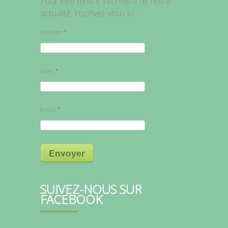
Pour être tenu-e informé-e de notre
actualité, inscrivez-vous ici :
Prénom
Nom
Email
Envoyer
SUIVEZ-NOUS SUR
FACEBOOK