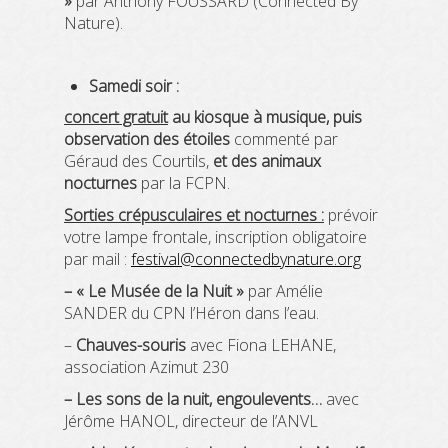
»
par Anthony FOUSSARD (Connected By
Nature).
Samedi soir :
concert gratuit
au kiosque à musique, puis
observation des étoiles
commenté par
Géraud des Courtils,
et
des animaux
nocturnes
par la FCPN.
Sorties crépusculaires et nocturnes :
prévoir
votre lampe frontale, inscription obligatoire
par mail :
festival@connectedbynature.org
– « Le Musée de la Nuit »
par Amélie
SANDER du CPN l’Héron dans l’eau.
–
Chauves-souris
avec Fiona LEHANE,
association Azimut 230
– Les
sons de la nuit, engoulevents…
avec
Jérôme HANOL, directeur de l’ANVL