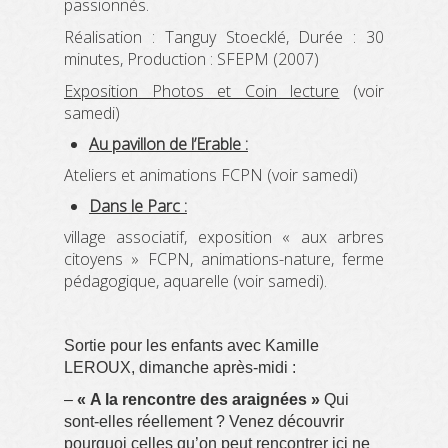
passionnés.
Réalisation : Tanguy Stoecklé, Durée : 30
minutes, Production : SFEPM (2007)
Exposition Photos et Coin lecture
(voir
samedi)
Au pavillon de l’Erable :
Ateliers et animations FCPN (voir samedi)
Dans le Parc :
village associatif, exposition « aux arbres
citoyens » FCPN, animations-nature, ferme
pédagogique, aquarelle (voir samedi).
Sortie pour les enfants avec Kamille
LEROUX, dimanche après-midi :
–
« A la rencontre des araignées »
Qui
sont-elles réellement ? Venez découvrir
pourquoi celles qu’on peut rencontrer ici ne