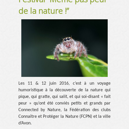
de la nature !”
QUI SOMMES-NOUS ?
NOS ACTIONS
BLOG
RESSOURCES
CONTACT
FAIRE UN DON
Les 11 & 12 juin 2016, c’est à un voyage
humoristique à la découverte de la nature qui
pique, qui gratte, qui salit, et qui soi-disant « fait
peur » qu’ont été conviés petits et grands par
Connected by Nature, la Fédération des clubs
Connaître et Protéger la Nature (FCPN) et la ville
d’Avon.