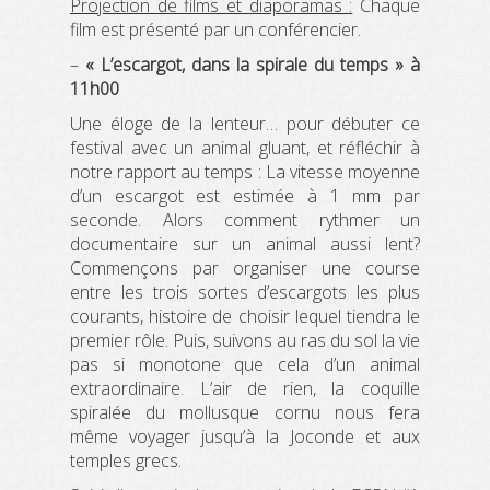
Projection de films et diaporamas :
Chaque
film est présenté par un conférencier.
–
« L’escargot, dans la spirale du temps » à
11h00
Une éloge de la lenteur… pour débuter ce
festival avec un animal gluant, et réfléchir à
notre rapport au temps : La vitesse moyenne
d’un escargot est estimée à 1 mm par
seconde. Alors comment rythmer un
documentaire sur un animal aussi lent?
Commençons par organiser une course
entre les trois sortes d’escargots les plus
courants, histoire de choisir lequel tiendra le
premier rôle. Puis, suivons au ras du sol la vie
pas si monotone que cela d’un animal
extraordinaire. L’air de rien, la coquille
spiralée du mollusque cornu nous fera
même voyager jusqu’à la Joconde et aux
temples grecs.