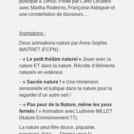
publique à 19h00. Piloté par Carlo Locatelli
avec Martha Rodezno, Françoise Aldeguer et
une constellation de danseurs…
Animations :
Deux animations-nature par Anne-Sophie
MAITRET (FCPN) :
–
« Le petit théâtre naturel »
Jouer avec la
nature ET dans la nature. Récolte d’éléments
naturels en extérieur.
–
« Sacrée nature ! »
Une immersion
sensorielle et ludique dans la nature pour la
regarder d’un autre oeil !
–
« Pas peur de la Nature, même les yeux
fermés !
» Animation avec Ludivine MILLET
(Nature Environnement 77).
La nature peut être douce, piquante,
rugueuse, lisse… . Oserez-vous la