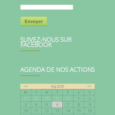
Envoyer
SUIVEZ-NOUS SUR
FACEBOOK
AGENDA DE NOS ACTIONS
<<
Aug 2026
>>
M
T
W
T
F
S
S
27
28
29
30
31
1
2
3
4
5
6
7
8
9
10
11
12
13
14
15
16