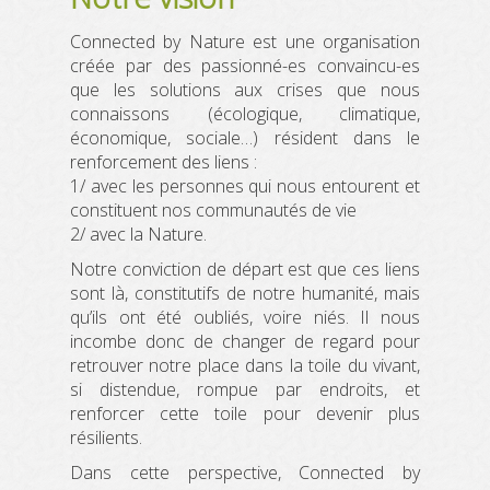
QUI SOMMES-NOUS ?
Connected by Nature est une organisation
créée par des passionné-es convaincu-es
NOS ACTIONS
que les solutions aux crises que nous
connaissons (écologique, climatique,
BLOG
économique, sociale…) résident dans le
renforcement des liens :
RESSOURCES
1/ avec les personnes qui nous entourent et
constituent nos communautés de vie
CONTACT
2/ avec la Nature.
FAIRE UN DON
Notre conviction de départ est que ces liens
sont là, constitutifs de notre humanité, mais
qu’ils ont été oubliés, voire niés. Il nous
incombe donc de changer de regard pour
retrouver notre place dans la toile du vivant,
si distendue, rompue par endroits, et
renforcer cette toile pour devenir plus
résilients.
Dans cette perspective, Connected by